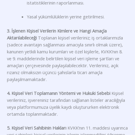
istatistiklerinin raporlanması.
Yasal yükümlülüklerin yerine getirilmesi.
3. İşlenen Kişisel Verilerin Kimlere ve Hangi Amaçla
Aktarılabileceği
Toplanan kişisel verileriniz; iş ortaklarımızla
(sadece avantajın sağlanması amacıyla sınırlı olmak üzere),
kanunen yetkili kamu kurumları ve özel kişilerle, KVKK’nın 8.
ve 9. maddelerinde belirtilen kişisel veri işleme şartları ve
amaçları çerçevesinde paylaşılabilecektir. Verileriniz, açık
rızanız olmaksızın üçüncü şahıslarla ticari amaçla
paylaşılmamaktadır.
4. Kişisel Veri Toplamanın Yöntemi ve Hukuki Sebebi
Kişisel
verileriniz, işvereniniz tarafından sağlanan listeler aracılığıyla
veya platformumuza üyelik kaydı oluştururken elektronik
ortamda toplanmaktadır.
5. Kişisel Veri Sahibinin Hakları
KVKK’nın 11. maddesi uyarınca
veri sahipleri; kişisel verilerinin işlenip işlenmediğini öğrenme,