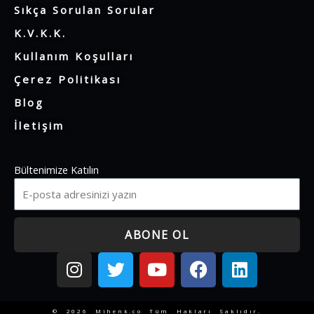
Sıkça Sorulan Sorular
K.V.K.K.
Kullanım Koşulları
Çerez Politikası
Blog
İletişim
Bültenimize Katılın
ABONE OL
I
T
Y
F
L
n
w
o
a
i
s
i
u
c
n
t
t
t
e
k
© 2026 Mihenk.co Tüm Hakları Saklıdır.